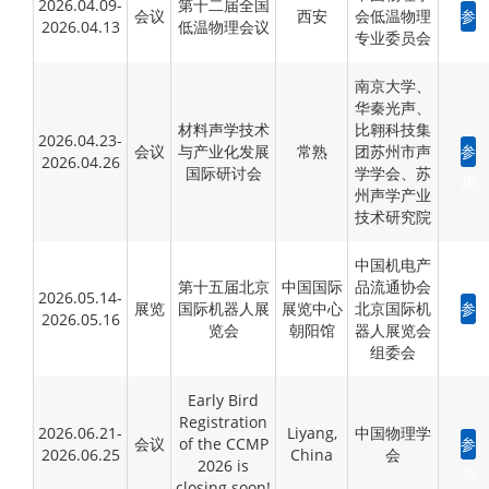
2026.04.09-
第十二届全国
会议
西安
会低温物理
参
2026.04.13
低温物理会议
专业委员会
加
南京大学、
华秦光声、
材料声学技术
比翱科技集
2026.04.23-
会议
与产业化发展
常熟
团苏州市声
参
2026.04.26
国际研讨会
学学会、苏
加
州声学产业
技术研究院
中国机电产
第十五届北京
中国国际
品流通协会
2026.05.14-
展览
国际机器人展
展览中心
北京国际机
参
2026.05.16
览会
朝阳馆
器人展览会
加
组委会
Early Bird
Registration
2026.06.21-
Liyang,
中国物理学
会议
of the CCMP
参
2026.06.25
China
会
2026 is
加
closing soon!