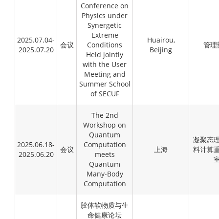
Conference on
Physics under
Synergetic
Extreme
2025.07.04-
Huairou,
会议
Conditions
管理
2025.07.20
Beijing
Held jointly
with the User
Meeting and
Summer School
of SECUF
The 2nd
Workshop on
Quantum
凝聚态
2025.06.18-
Computation
会议
上海
料计算
2025.06.20
meets
Quantum
Many-Body
Computation
胶体软物质与生
命健康论坛