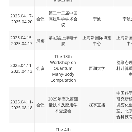
第二十二届中国
2025.04.17-
会议
高压科学学术会
宁波
宁波
2025.04.20
议
2025.04.15-
慕尼黑上海电子
上海新国际博览
上海新
展览
2025.04.17
展
中心
中
The 13th
Workshop on
凝聚态
2025.04.11-
会议
Quantum
西湖大学
料计算
2025.04.13
Many-Body
Computation
中国科
2025年高光谱测
研究所
2025.04.11-
会议
量技术及应用学
冦享直播
境变化
2025.08.18
术交流会
室、北
合科技
The 4th