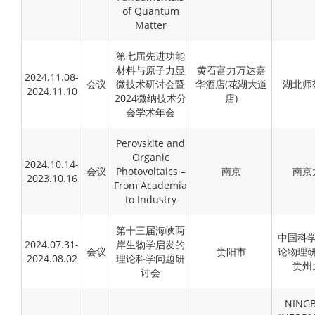
of Quantum
Matter
第七届先进功能
材料与原子力显
黄石富力万达嘉
2024.11.08-
会议
微技术研讨会暨
华酒店(花湖大道
湖北师
2024.11.10
2024微纳技术分
店)
会学术年会
Perovskite and
Organic
2024.10.14-
会议
Photovoltaics –
南京
南京
2023.10.16
From Academia
to Industry
第十三届海峡两
中国科
2024.07.31-
岸生物学启发的
会议
贵阳市
论物理
2024.08.02
理论科学问题研
贵州
讨会
NING