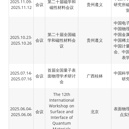
2025.11.09-
第二十届磁学和
会议
贵州遵义
研究所
2025.11.12
磁性材料会议
中国电
中国物
第二十届全国磁
中国金
2025.10.23-
会议
学和磁性材料会
贵州遵义
中国稀
2025.10.26
议
中国计
会、中
表
首届全国量子表
2025.07.14-
中国科
会议
面物理学术研讨
广西桂林
2025.07.16
研
会
The 12th
International
Workshop on
2025.06.04-
表面物
会议
Surface and
北京
2025.06.06
点实
Interface of
Quantum
Materials