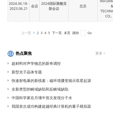
INFOR
2024.06.18-
2024国际聚酰亚
会议
北京
2023.06.21
胺会议
TECHN
CO.,
上一页
1
2
3
4
5
下一页
末页
跳转
Go
热点聚焦
更多 >
超材料对声学物态的新奇调控
新型光子晶体专题
快速射电暴的新线索：磁环境骤变揭示双星起源
全新类型的畴域缺陷和反畴域缺陷
中国科学家在月壤中首次发现分子水
我国首次成功构建超越经典计算机的量子模拟器