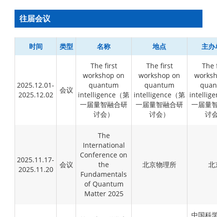
往届会议
时间
类型
名称
地点
主办
The first
The first
The f
workshop on
workshop on
worksh
2025.12.01-
quantum
quantum
qua
会议
2025.12.02
intelligence（第
intelligence（第
intelli
一届量智融合研
一届量智融合研
一届量
讨会）
讨会）
讨
The
International
Conference on
2025.11.17-
会议
the
北京物理所
北
2025.11.20
Fundamentals
of Quantum
Matter 2025
中国科