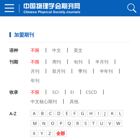
加盟期刊
语种
不限
中文
英文
刊期
不限
周刊
旬刊
半月刊
月刊
双月刊
季刊
半年刊
年刊
收录
不限
SCI
EI
CSCD
中文核心期刊
其他
A
B
C
D
E
F
G
H
I
J
K
L
A-Z
M
N
O
P
Q
R
S
T
U
V
W
X
Y
Z
全部